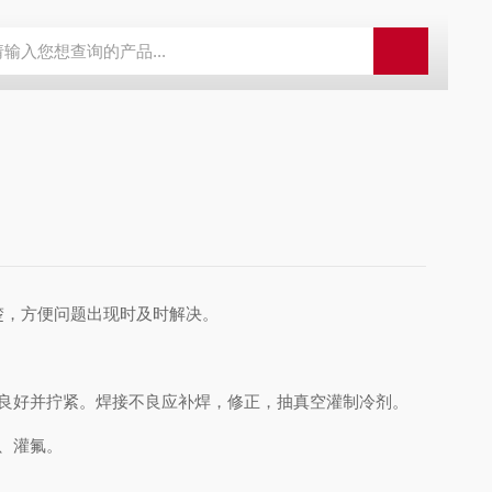
冷机
高精度恒温冷水机
恒温冷水机
超低温空气源热泵
LH
，方便问题出现时及时解决。
良好并拧紧。焊接不良应补焊，修正，抽真空灌制冷剂。
、灌氟。