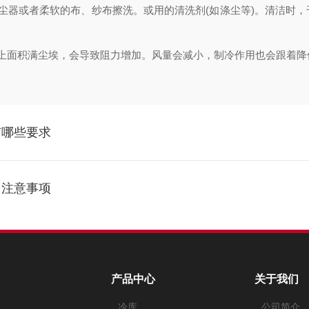
器或者柔软的布、纱布擦洗。或用的清洗剂(如涤尘等)。清洁时，
面积满尘埃，会导致阻力增加。风量会减小，制冷作用也会跟着降
有哪些要求
用注意事项
产品中心
关于我们
冷库
公司简介