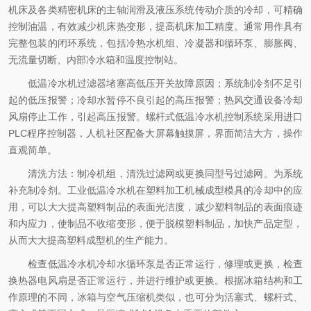
机床及各类精密机床的主轴润滑及液压系统传动介质的冷却，可精确
控制油温，有效减少机床热变形，提高机床加工精度。通常用作具有
完整包装的闭环系统，包括冷热水机组、冷凝器和循环泵、膨胀阀、
无流量切断、内部冷水箱和温度控制站。
低温冷水机过滤器堵塞高低压开关故障原因；系统制冷剂不足引
起的低压报警；冷却水暂停不良引起的高压报警；热风交通设备冷却
风扇停止工作，引起高压报警。螺杆式低温冷水机控制系统采用进口
PLC程序控制器，人机社区配备大屏幕触摸屏，界面简洁大方，操作
直观简单。
清洗方法：制冷机组，清洗过滤网或更换同型号过滤网。为系统
补充制冷剂。工业低温冷水机在塑料加工机械成型模具的冷却中的应
用，可以大大提高塑料制品的表面光洁度，减少塑料制品的表面痕迹
和内应力，使制品不收缩变形，便于脱模塑料制品，加快产品定型，
从而大大提高塑料成型机的生产能力。
检查低温冷水机冷却水循环泵是否正常运行，修理或更换，检查
换热器电风扇是否正常运行，并进行维护或更换。根据冰箱结构和工
作原理的不同，冰箱与空气压缩机类似，也可分为活塞式、螺杆式、