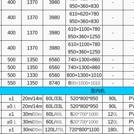
400
1370
3980
-
950×360×830
610×620×780
400
1370
3980
-
950×360×830
610×1100×780
400
1370
3980
-
950×360×1250
610×1100×780
400
1370
3980
-
950×360×1250
500
1350
6560
740×1300×860
-
500
1350
6560
740×1300×860
-
500
1330
6560
800×1300×1010
-
550
1350
8740
8
00×1500×1010
-
室内机
±1
20m/14m
60L/33L
520*800*950
90L
P
±0
.
1
20m/14m
60L/33L
520*800*950
90L
P
±1
30m/
20
m
60L/
40
L
6
20*700*1000
12
0L
P
±0
.
1
30m/
20
m
60L/
40
L
6
20*700*1000
12
0L
P
±1
30m/
20
m
120L/
75
L
720*800*1100
180
L
P