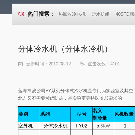
热门搜索：
热回收冷水机
盐水机组
40ST
分体冷水机（分体水冷机）
更新时间：2010-08-12
点击次数：4101
蓝海神骏公司FY系列分体式冷水机是专门为实验室及其
北方又不需要考虑防冻，是实验室等特殊冷却需求的
名义
类别
系列
型号
风机数量
制冷量
室外机
分体冷水机
FY02
5
.
5KW
1