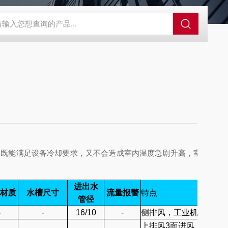
冷机
高精度恒温冷水机
恒温冷水机
超低温空气源热泵
LH
其既能满足设备冷却要求，又不会造成室内温度急剧升高，室内噪音
进出水
材质
水槽尺寸
流量报警
特点
管径
-
-
16/10
-
侧排风，工业机
上排风3面进风，工业机