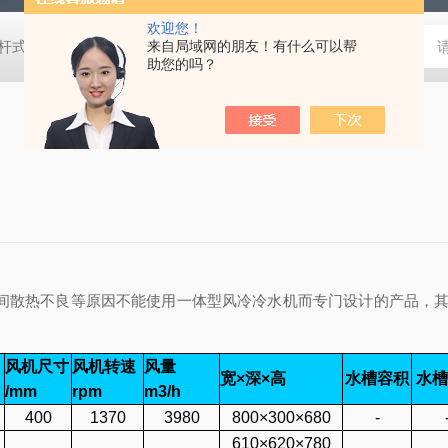
欢迎您！
D螺杆式低温冷水机组
L冷热同供一体机组
来自局域网的朋友！有什么可以帮
恒温冷却水循环器
油
助您的吗？
空间散热不良等原因不能使用一体型风冷冷水机而专门设计的产品，
风机尺寸
风机转速
风量
宽×深×高
水槽容积
水槽
/mm
rpm
m3/h
400
1370
3980
800×300×680
-
610×620×780