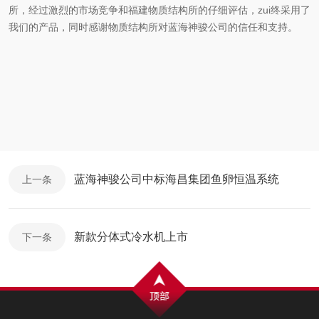
所，经过激烈的市场竞争和福建物质结构所的仔细评估，zui终采用了
我们的产品，同时感谢物质结构所对蓝海神骏公司的信任和支持。
蓝海神骏公司中标海昌集团鱼卵恒温系统
上一条
新款分体式冷水机上市
下一条