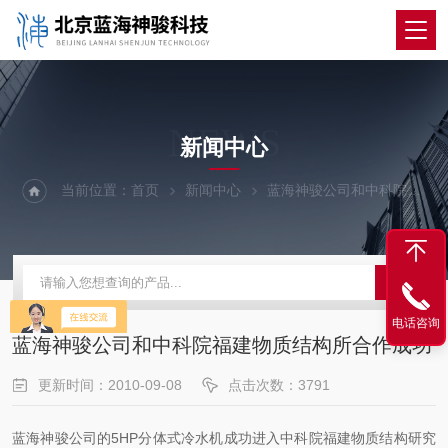
NEWS
新闻中心
当前位置：
首页
新闻中心
蓝海神骏公司和中科院福建物质结构所合作成功
电话咨询
蓝海神骏公司和中科院福建物质结构所合作成功
更新时间：2010-09-08
点击次数：3791
蓝海神骏公司的5HP分体式冷水机成功进入中科院福建物质结构研究